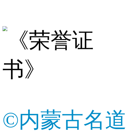
©内蒙古名道