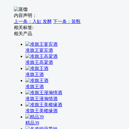
内容声明：
上一条：入缸 发酵
下一条：装甄
相关标签:
相关产品
准旗王宴宾酒
准旗王高粱酒
准旗王酒
准旗王酒
准旗王漫瀚情酒
准旗王美稷缘酒
精品39